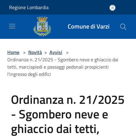
Salta al contenuto principale
Regione Lombardia
Comune di Varzi
Home
>
Novità
>
Avvisi
>
Ordinanza n. 21/2025 - Sgombero neve e ghiaccio dai
tetti, marciapiedi e passaggi pedonali prospicienti
l'ingresso degli edifici
Ordinanza n. 21/2025
- Sgombero neve e
ghiaccio dai tetti,