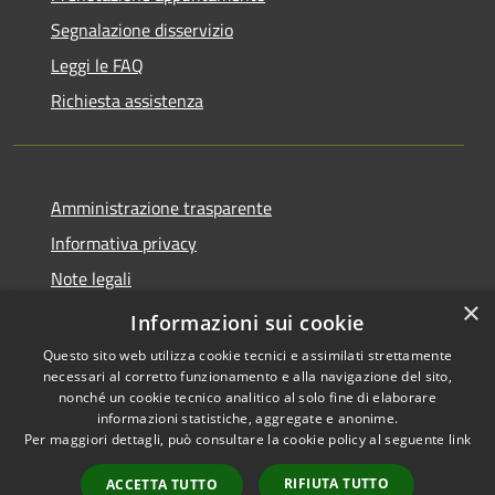
Segnalazione disservizio
Leggi le FAQ
Richiesta assistenza
Amministrazione trasparente
Informativa privacy
Note legali
×
Dichiarazione di accessibilità
Informazioni sui cookie
Questo sito web utilizza cookie tecnici e assimilati strettamente
necessari al corretto funzionamento e alla navigazione del sito,
nonché un cookie tecnico analitico al solo fine di elaborare
informazioni statistiche, aggregate e anonime.
RSS
Copyright © 2026 • Comune di
Per maggiori dettagli, può consultare la cookie policy al seguente
link
Accessibilità
Varzi • Powered by
Privacy
Municipium
Accesso
•
RIFIUTA TUTTO
ACCETTA TUTTO