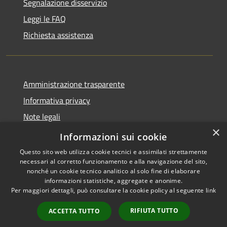
Segnalazione disservizio
Leggi le FAQ
Richiesta assistenza
Amministrazione trasparente
Informativa privacy
Note legali
×
Dichiarazione di accessibilità
Informazioni sui cookie
Questo sito web utilizza cookie tecnici e assimilati strettamente
necessari al corretto funzionamento e alla navigazione del sito,
nonché un cookie tecnico analitico al solo fine di elaborare
informazioni statistiche, aggregate e anonime.
RSS
Copyright © 2026 • Comune di
Per maggiori dettagli, può consultare la cookie policy al seguente
link
Accessibilità
Varzi • Powered by
Privacy
Municipium
Accesso
•
RIFIUTA TUTTO
ACCETTA TUTTO
Cookie
redazione