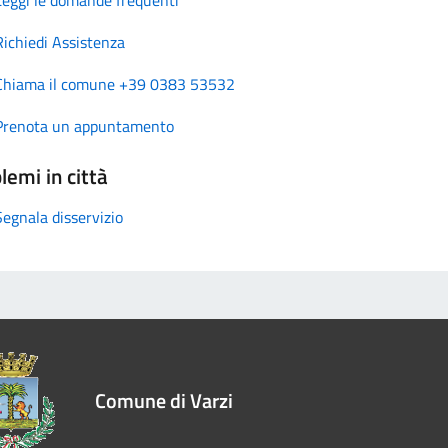
Richiedi Assistenza
Chiama il comune +39 0383 53532
Prenota un appuntamento
lemi in città
Segnala disservizio
Comune di Varzi