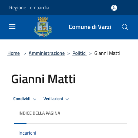
Salta al contenuto principale
Regione Lombardia
Comune di Varzi
Home
>
Amministrazione
>
Politici
>
Gianni Matti
Gianni Matti
Condividi
Vedi azioni
INDICE DELLA PAGINA
Incarichi