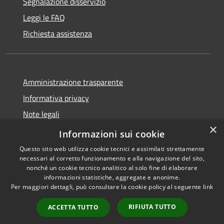
Segnalazione disservizio
Leggi le FAQ
Richiesta assistenza
Amministrazione trasparente
Informativa privacy
Note legali
×
Dichiarazione di accessibilità
Informazioni sui cookie
Questo sito web utilizza cookie tecnici e assimilati strettamente
necessari al corretto funzionamento e alla navigazione del sito,
nonché un cookie tecnico analitico al solo fine di elaborare
informazioni statistiche, aggregate e anonime.
RSS
Copyright © 2026 • Comune di
Per maggiori dettagli, può consultare la cookie policy al seguente
link
Accessibilità
Varzi • Powered by
Privacy
Municipium
Accesso
•
RIFIUTA TUTTO
ACCETTA TUTTO
Cookie
redazione