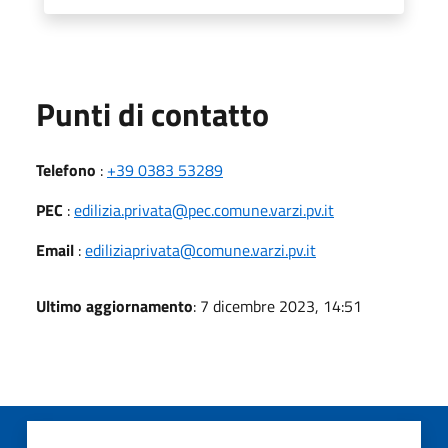
Punti di contatto
Telefono
:
+39 0383 53289
PEC
:
edilizia.privata@pec.comune.varzi.pv.it
Email
:
ediliziaprivata@comune.varzi.pv.it
Ultimo aggiornamento
: 7 dicembre 2023, 14:51