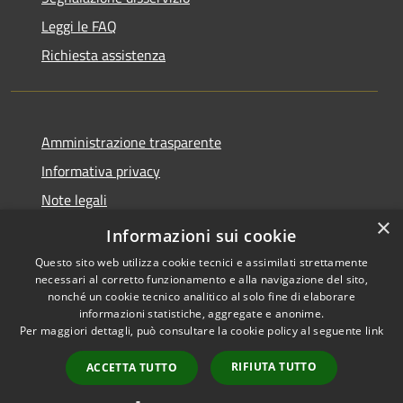
Leggi le FAQ
Richiesta assistenza
Amministrazione trasparente
Informativa privacy
Note legali
×
Dichiarazione di accessibilità
Informazioni sui cookie
Questo sito web utilizza cookie tecnici e assimilati strettamente
necessari al corretto funzionamento e alla navigazione del sito,
nonché un cookie tecnico analitico al solo fine di elaborare
informazioni statistiche, aggregate e anonime.
RSS
Copyright © 2026 • Comune di
Per maggiori dettagli, può consultare la cookie policy al seguente
link
Accessibilità
Varzi • Powered by
Privacy
Municipium
Accesso
•
RIFIUTA TUTTO
ACCETTA TUTTO
Cookie
redazione