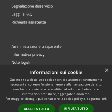
Segnalazione disservizio
Leggi le FAQ
Richiesta assistenza
Amministrazione trasparente
Informativa privacy
Note legali
×
Dichiarazione di accessibilità
Informazioni sui cookie
Questo sito web utilizza cookie tecnici e assimilati strettamente
necessari al corretto funzionamento e alla navigazione del sito,
nonché un cookie tecnico analitico al solo fine di elaborare
informazioni statistiche, aggregate e anonime.
RSS
Copyright © 2026 • Comune di
Per maggiori dettagli, può consultare la cookie policy al seguente
link
Accessibilità
Varzi • Powered by
Privacy
Municipium
Accesso
•
RIFIUTA TUTTO
ACCETTA TUTTO