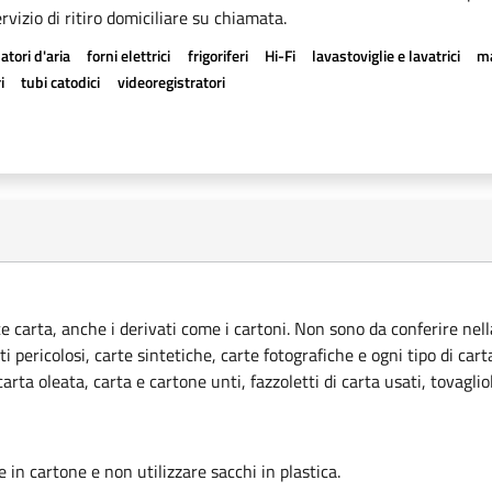
rvizio di ritiro domiciliare su chiamata.
atori d'aria
forni elettrici
frigoriferi
Hi-Fi
lavastoviglie e lavatrici
ma
i
tubi catodici
videoregistratori
ce carta, anche i derivati come i cartoni. Non sono da conferire nella
ti pericolosi, carte sintetiche, carte fotografiche e ogni tipo di car
rta oleata, carta e cartone unti, fazzoletti di carta usati, tovagliol
le in cartone e non utilizzare sacchi in plastica.