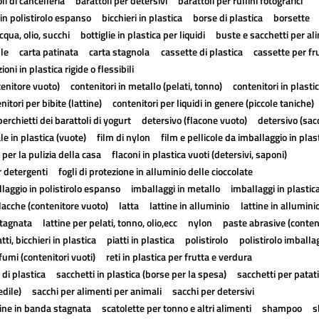
li di cancelleria
barattoli per detersivi
barattoli per rullini fotografici
in polistirolo espanso
bicchieri in plastica
borse di plastica
borsette
cqua, olio, succhi
bottiglie in plastica per liquidi
buste e sacchetti per al
lle
carta patinata
carta stagnola
cassette di plastica
cassette per fr
ioni in plastica rigide o flessibili
tenitore vuoto)
contenitori in metallo (pelati, tonno)
contenitori in plasti
nitori per bibite (lattine)
contenitori per liquidi in genere (piccole taniche)
erchietti dei barattoli di yogurt
detersivo (flacone vuoto)
detersivo (sac
ale in plastica (vuote)
film di nylon
film e pellicole da imballaggio in plas
 per la pulizia della casa
flaconi in plastica vuoti (detersivi, saponi)
r detergenti
fogli di protezione in alluminio delle cioccolate
laggio in polistirolo espanso
imballaggi in metallo
imballaggi in plastic
lacche (contenitore vuoto)
latta
lattine in alluminio
lattine in allumini
stagnata
lattine per pelati, tonno, olio,ecc
nylon
paste abrasive (conten
atti, bicchieri in plastica
piatti in plastica
polistirolo
polistirolo imballa
fumi (contenitori vuoti)
reti in plastica per frutta e verdura
 di plastica
sacchetti in plastica (borse per la spesa)
sacchetti per patat
edile)
sacchi per alimenti per animali
sacchi per detersivi
tine in banda stagnata
scatolette per tonno e altri alimenti
shampoo
s