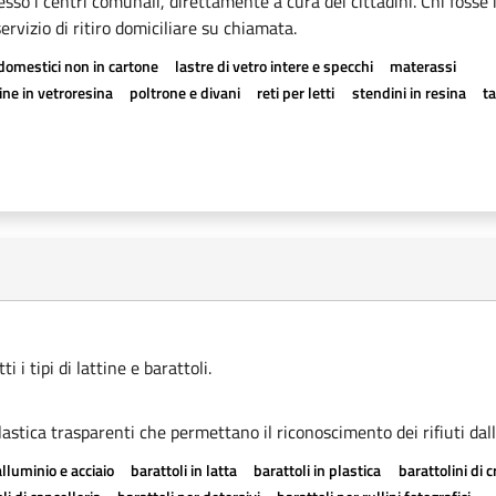
esso i centri comunali, direttamente a cura dei cittadini. Chi fosse 
rvizio di ritiro domiciliare su chiamata.
odomestici non in cartone
lastre di vetro intere e specchi
materassi
ne in vetroresina
poltrone e divani
reti per letti
stendini in resina
t
 i tipi di lattine e barattoli.
astica trasparenti che permettano il riconoscimento dei rifiuti dall
alluminio e acciaio
barattoli in latta
barattoli in plastica
barattolini di 