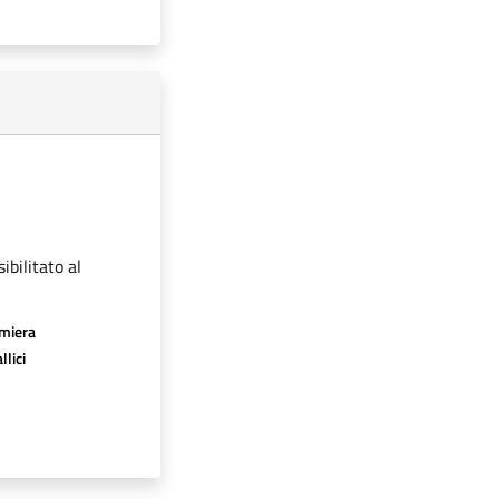
ibilitato al
amiera
llici