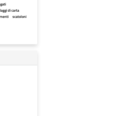
egati
aggi di carta
imenti
scatoloni