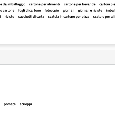
e da imballaggio
cartone per alimenti
cartone per bevande
cartoni pi
a o cartone
fogli di cartone
fotocopie
giornali
giornali e riviste
imball
i
riviste
sacchetti di carta
scatola in cartone per pizza
scatole per al
e
pomate
sciroppi