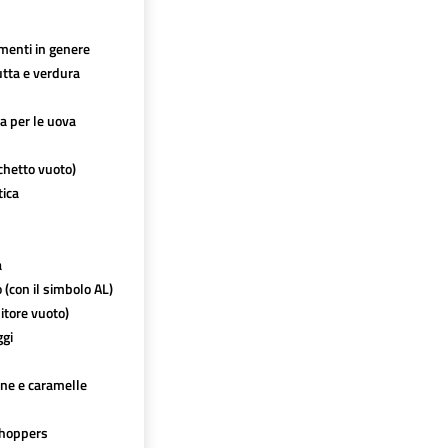
imenti in genere
utta e verdura
ca per le uova
chetto vuoto)
tica
a
o (con il simbolo AL)
itore vuoto)
ggi
ine e caramelle
hoppers