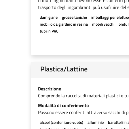
I rifiuti ingombranti devono essere conferiti pr
trasporto degli ingombranti può usufruire del se
damigiane
grosse taniche
imballaggi per elettr
mobilio da giardino in resina
mobili vecchi
onduli
tubi in PVC
Plastica/Lattine
Descrizione
Comprende la raccolta di materiali plastici e tutti
Modalità di conferimento
Possono essere conferiti attraverso sacchi di pl
alcool (contenitore vuoto)
alluminio
barattoli in 