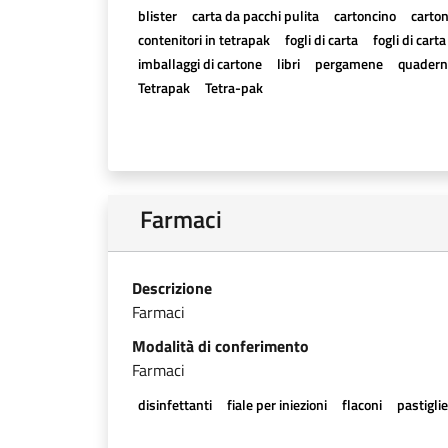
blister
carta da pacchi pulita
cartoncino
carton
contenitori in tetrapak
fogli di carta
fogli di cart
imballaggi di cartone
libri
pergamene
quadern
Tetrapak
Tetra-pak
Farmaci
Descrizione
Farmaci
Modalità di conferimento
Farmaci
disinfettanti
fiale per iniezioni
flaconi
pastigli