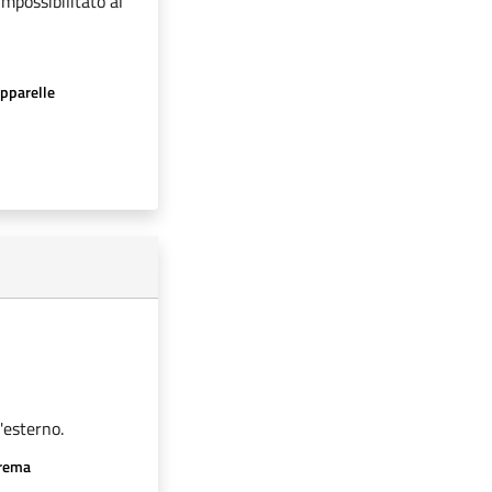
impossibilitato al
apparelle
'esterno.
crema