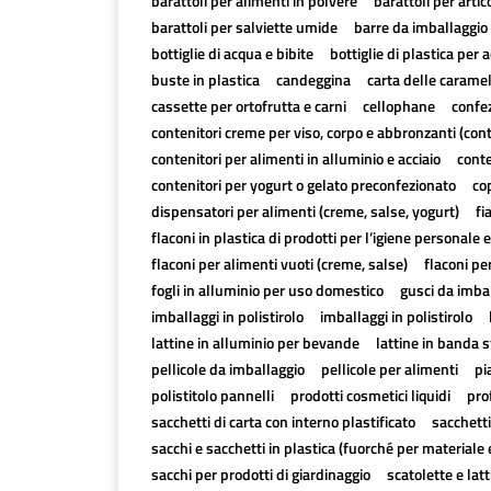
barattoli per alimenti in polvere
barattoli per artico
barattoli per salviette umide
barre da imballaggio 
bottiglie di acqua e bibite
bottiglie di plastica per a
buste in plastica
candeggina
carta delle carame
cassette per ortofrutta e carni
cellophane
confez
contenitori creme per viso, corpo e abbronzanti (con
contenitori per alimenti in alluminio e acciaio
conte
contenitori per yogurt o gelato preconfezionato
cop
dispensatori per alimenti (creme, salse, yogurt)
fi
flaconi in plastica di prodotti per l’igiene personale e
flaconi per alimenti vuoti (creme, salse)
flaconi pe
fogli in alluminio per uso domestico
gusci da imbal
imballaggi in polistirolo
imballaggi in polistirolo
lattine in alluminio per bevande
lattine in banda 
pellicole da imballaggio
pellicole per alimenti
pi
polistitolo pannelli
prodotti cosmetici liquidi
pro
sacchetti di carta con interno plastificato
sacchetti
sacchi e sacchetti in plastica (fuorché per materiale 
sacchi per prodotti di giardinaggio
scatolette e lat