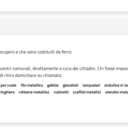
recupero e che sono costituiti da ferro.
i centri comunali, direttamente a cura dei cittadini. Chi fosse imposs
di ritiro domiciliare su chiamata.
 per ruote
filo metallico
gabbie
giocattoli
lampadari
onduline in l
ringhiere
rottame metallico
rubinetti
scaffali metallici
stendini meta