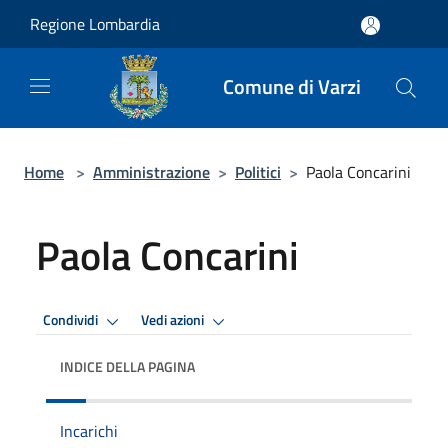
Salta al contenuto principale
Regione Lombardia
Comune di Varzi
Home
>
Amministrazione
>
Politici
>
Paola Concarini
Paola Concarini
Condividi
Vedi azioni
INDICE DELLA PAGINA
Incarichi