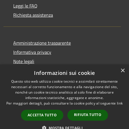
Leggi le FAQ
Richiesta assistenza
Amministrazione trasparente
Informativa privacy
Note legali
×
Dichiarazione di accessibilità
Informazioni sui cookie
Questo sito web utilizza cookie tecnici e assimilati strettamente
necessari al corretto funzionamento e alla navigazione del sito,
nonché un cookie tecnico analitico al solo fine di elaborare
informazioni statistiche, aggregate e anonime.
RSS
Copyright © 2026 • Comune di
Per maggiori dettagli, può consultare la cookie policy al seguente
link
Accessibilità
Varzi • Powered by
Privacy
Municipium
Accesso
•
RIFIUTA TUTTO
ACCETTA TUTTO
Cookie
redazione
Mappa del sito
MOSTRA DETTAGLI