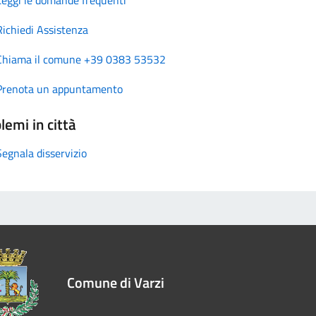
Richiedi Assistenza
Chiama il comune +39 0383 53532
Prenota un appuntamento
lemi in città
Segnala disservizio
Comune di Varzi