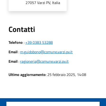
27057 Varzi PV, Italia
Utili
Contatti
Telefono
:
+39 0383 53288
Email
:
m.guidobono@comune.varzi.pv.it
Email
:
ragioneria@comune.varzi.pv.it
Ultimo aggiornamento
: 25 febbraio 2025, 14:08