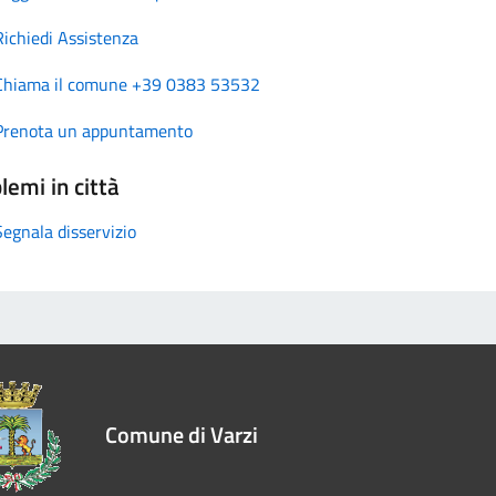
Richiedi Assistenza
Chiama il comune +39 0383 53532
Prenota un appuntamento
lemi in città
Segnala disservizio
Comune di Varzi