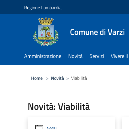
Salta al contenuto principale
Regione Lombardia
Comune di Varzi
Amministrazione
Novità
Servizi
Vivere 
Home
>
Novità
>
Viabilità
Novità: Viabilità
AVVISI